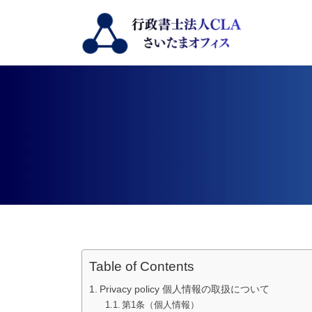
コ
ナ
ン
ビ
テ
ゲ
ン
ー
ツ
シ
へ
ョ
ス
ン
キ
に
ッ
移
プ
動
Table of Contents
Privacy policy 個人情報の取扱について
第1条（個人情報）