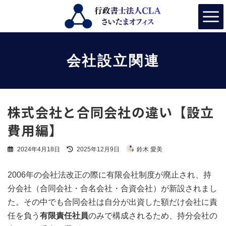
コ
ナ
ン
ビ
テ
ゲ
ン
ー
ツ
シ
へ
ョ
会社設立関連
ス
ン
キ
に
ッ
移
プ
動
株式会社と合同会社の違い【設立
費用編】
最
2024年4月18日
2025年12月9日
鈴木 愛美
終
更
新
2006年の会社法改正の際に有限会社制度が廃止され、持
日
分会社（合同会社・合名会社・合資会社）が新設されまし
時
:
た。その中でも合同会社は自分が出資した額だけ会社に責
任を負う
有限責任社員
のみで構成されるため、持分会社の