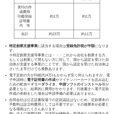
実印の作
成費用
印鑑登録
約1万
約1万
証明書
代 等
合計
約23万
約11万
特定創業支援事業
に該当する場合は
登録免許税が半額
になりま
す。
※特定創業支援等事業とは・・・これから会社を創業する方、
もしくは創業して間もない方に対して、国から認定を受けた自
治体が支援する事業のことです。国から認定を受けた自治体は
さいたま市だけでも複数あります。
電子定款の方が印紙代(4万)もかからず安く抑えられますが、電
子申請時に
電子証明書の作成
やマイナンバーカードを読み込む
ための
ICカードリーダライタ
、
申請ソフトのインストール
等が
必要となり、結果的に費用がかかります。行政書士へ電子定款
作成の依頼をした場合は申請準備の必要はありません。
合同会社は公正証書役場での定款認証はないため、定款謄本の
手数料は設立時費用としては不要ですが、その後謄本が必要と
なる場面はたくさんあります。
例）法人口座開設時、許認可や補助金・助成金などの申請をす