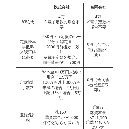
株式会社
合同会社
4万
4万
印紙代
※電子定款の場合不
※電子定款の
要
場合不要
250円 ×（定款のペー
定款謄本
ジ数 + 認定書）
0円（合同会
手数料
↑2000円前後が一般
社は認証不
※認証時
的
要）
に必要
※電子定款の場合、
同一情報が1回700円
資本金100万円未満の
場合「1.5万円」
0円（合同会
定款認証
100万円以上300万円
社は認証不
手数料
未満の場合「4万円」
要）
上記以外の場合「5万
円」
①6万
①15万
②資本金
登録免許
②資本金×7÷1,000
×7÷1,000
税
①②どちらか
①②どちらか高い方
高い方