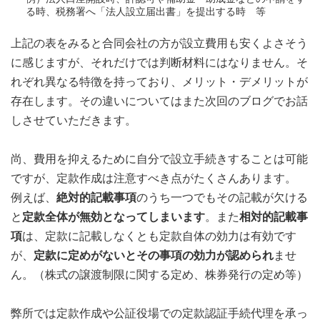
る時、税務署へ「法人設立届出書」を提出する時 等
上記の表をみると合同会社の方が設立費用も安くよさそう
に感じますが、それだけでは判断材料にはなりません。そ
れぞれ異なる特徴を持っており、メリット・デメリットが
存在します。その違いについてはまた次回のブログでお話
しさせていただきます。
尚、費用を抑えるために自分で設立手続きすることは可能
ですが、定款作成は注意すべき点がたくさんあります。
例えば、
絶対的記載事項
のうち一つでもその記載が欠ける
と
定款全体が無効となってしまいます
。また
相対的記載事
項
は、定款に記載しなくとも定款自体の効力は有効です
が、
定款に定めがないとその事項の効力が認められ
ませ
ん。（株式の譲渡制限に関する定め、株券発行の定め等）
弊所では定款作成や公証役場での定款認証手続代理を承っ